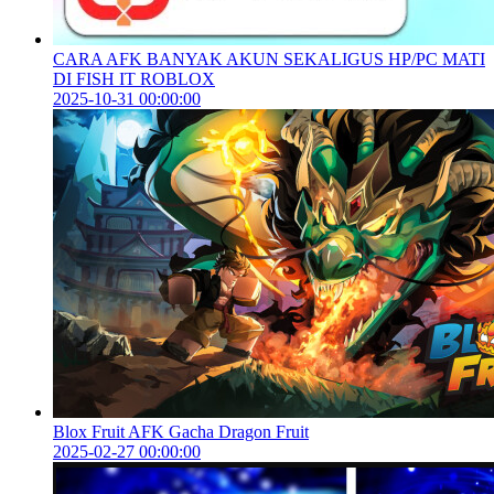
CARA AFK BANYAK AKUN SEKALIGUS HP/PC MATI
DI FISH IT ROBLOX
2025-10-31 00:00:00
Blox Fruit AFK Gacha Dragon Fruit
2025-02-27 00:00:00