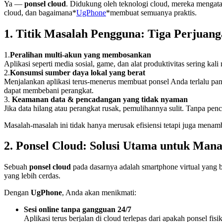
Ya —
ponsel cloud
. Didukung oleh teknologi cloud, mereka mengatasi
cloud, dan bagaimana*
UgPhone
*membuat semuanya praktis.
1. Titik Masalah Pengguna: Tiga Perjuan
1.
Peralihan multi-akun yang membosankan
Aplikasi seperti media sosial, game, dan alat produktivitas serin
2.
Konsumsi sumber daya lokal yang berat
Menjalankan aplikasi terus-menerus membuat ponsel Anda terlalu pana
dapat membebani perangkat.
3.
Keamanan data & pencadangan yang tidak nyaman
Jika data hilang atau perangkat rusak, pemulihannya sulit. Tanpa pe
Masalah-masalah ini tidak hanya merusak efisiensi tetapi juga menamb
2. Ponsel Cloud: Solusi Utama untuk Mana
Sebuah
ponsel cloud
pada dasarnya adalah smartphone virtual yang b
yang lebih cerdas.
Dengan
UgPhone
, Anda akan menikmati:
Sesi online tanpa gangguan 24/7
Aplikasi terus berjalan di cloud terlepas dari apakah ponsel fis