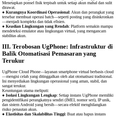
Menetapkan ponsel fisik terpisah untuk setiap akun mahal dan sulit
dirawat.
●
Kurangnya Koordinasi Operasional
: Akun dan perangkat yang
tersebar membuat operasi batch—seperti posting yang disinkronkan
—menjadi kompleks dan tidak efisien.
●
Keaslian Lingkungan yang Rendah
: Platform semakin mampu
mendeteksi emulator atau lingkungan virtual, yang mengancam
stabilitas akun.
III. Terobosan UgPhone: Infrastruktur di
Balik Otomatisasi Pemasaran yang
Terukur
UgPhone Cloud Phone—layanan smartphone virtual berbasis cloud
—mengisi celah yang ditinggalkan oleh alat otomatisasi tradisional.
Ini menyediakan lingkungan operasional yang aman, stabil, dan
sangat terukur.
Keuntungan utama meliputi:
●
Isolasi Lingkungan Lengkap
: Setiap instans UgPhone memiliki
pengidentifikasi perangkatnya sendiri (IMEI, nomor seri), IP unik,
dan sistem Android yang bersih—secara efektif menghilangkan
risiko penautan akun.
●
Elastisitas dan Skalabilitas Tinggi
: Buat atau hapus instans