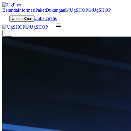
Beranda
Informasi
Paket
Dukungan
Coba Gratis
Unduh Klien