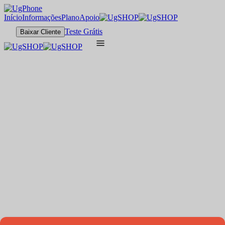
Início
Informações
Plano
Apoio
Teste Grátis
Baixar Cliente
UVIP
Compatível com jogos populares, experiência fluida
3 Cores
3G RAM
30G ROM
Versão do sistema
Android 10
Servidores
Hong Kong