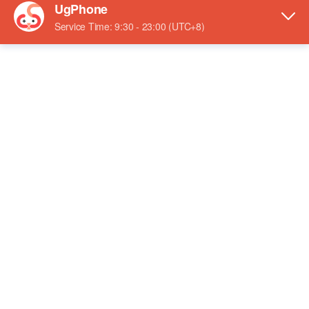
Alemanha
Japão
EUA
Cingapura
Jogos compatíveis
Experimente agora
GVIP
Mais RAM, AFK 24/7
3 Cores
4G RAM
64G ROM
Versão do sistema
Android 10
Android 12
Servidores
Hong Kong