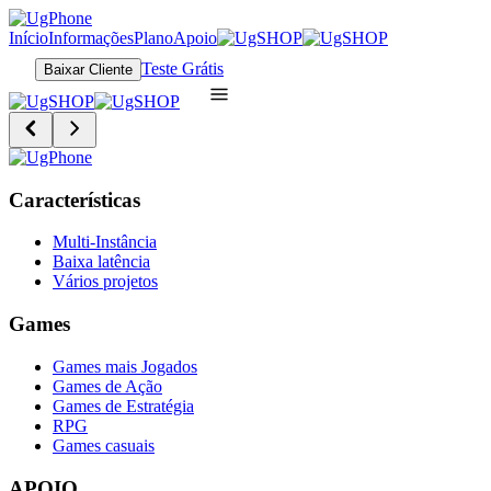
Início
Informações
Plano
Apoio
Teste Grátis
Baixar Cliente
Características
Multi-Instância
Baixa latência
Vários projetos
Games
Games mais Jogados
Games de Ação
Games de Estratégia
RPG
Games casuais
APOIO