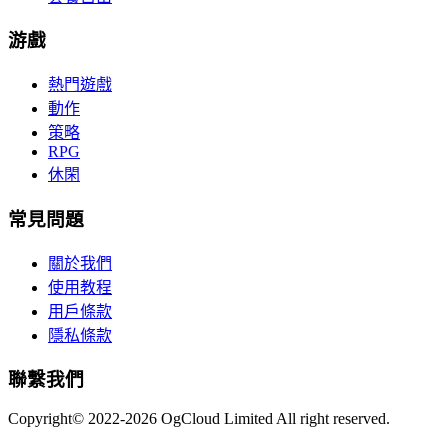
游戲
熱門遊戲
動作
策略
RPG
休閑
常見問題
關於我們
使用教程
用戶條款
隱私條款
聯繫我們
Copyright© 2022-2026 OgCloud Limited All right reserved.