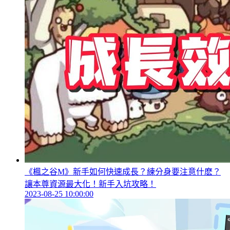
《楓之谷M》新手如何快速成長？練分身要注意什麽？
讓本尊資源最大化！新手入坑攻略！
2023-08-25 10:00:00