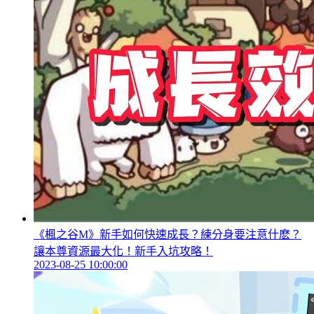
《楓之谷M》新手如何快速成長？練分身要注意什麽？
讓本尊資源最大化！新手入坑攻略！
2023-08-25 10:00:00