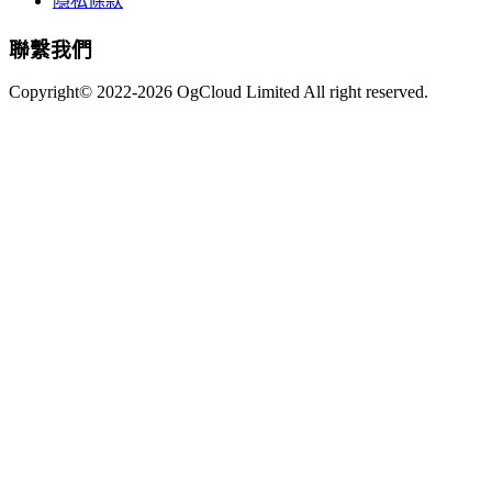
隱私條款
聯繫我們
Copyright© 2022-2026 OgCloud Limited All right reserved.