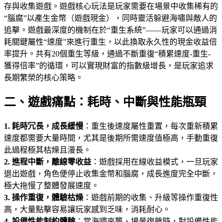
存與收集遊戲。遊戲核心玩法是玩家需要在場景中收集稀有的
“腦腐”以產生金幣（遊戲現金），同時靈活躲避海嘯與敵人的
追擊。遊戲最深度的機制在於“重生系統”——玩家可以通過消
耗關鍵屬性“速度”來進行重生，以此換取永久性的現金收益倍
率提升。共有20個重生等級，通過不斷重復“積累速度-重生-
獲得倍率”的循環，可以實現財富的指數級增長，是玩家追求
長期繁榮的核心策略。
二、遊戲痛點：耗時、中斷與性能瓶頸
1. 耗時冗長，成長緩慢
：重生後速度屬性重置，每次重新積累
速度都需要大量時間，尤其是後期所需速度值極高，手動重復
此過程極其枯燥且漫長。
2. 進程中斷，離線零收益
：遊戲採用在線收益模式，一旦玩家
退出遊戲，角色便停止收集金幣和腦腐，成長進度完全中斷，
極大拖慢了整體發展速度。
3. 操作重復，體驗枯燥
：遊戲前期的收集、升級等操作重復性
高，大量點擊容易讓玩家感到乏味，消耗耐心。
4. 設備性能制約體驗
：當海嘯來襲、場景復雜時，對設備性能