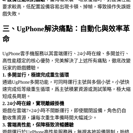
要求較高，低配置設備容易出現卡頓、掉幀，導致操作失誤遊
戲失敗。
三、UgPhone解決痛點：自動化與效率革
命
UgPhone雲手機服務以其雲端運行、24小時在線、多開並行、
高性能穩定的核心優勢，完美解決了上述所有痛點，徹底改變
玩家的遊戲體驗。
1. 多開並行，極速完成重生循環
通過UgPhone多開功能，可同時運行主號與多個小號。小號快
速完成低等級重生循環，爲主號積累資源或測試策略，極大縮
短成長周期。
2. 24小時在線，實現離線掛機
遊戲在雲端7×24小時不間斷運行，即使關閉設備，角色仍自
動收集資源，讓每次重生準備時間大幅減少。
3. 雲端高性能，保障極致流暢體驗
遊戲運行於UgPhone高性能服務器，無視本地設備限制，始終