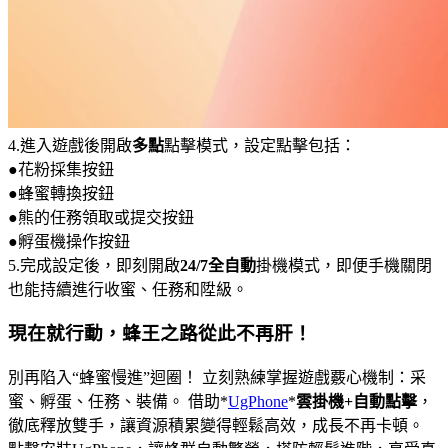
4.進入遊戲後開啟
多點
點擊模式，設定點擊包括：
●花粉採集按鈕
●蜂蜜轉換按鈕
●熊的任務領取或提交按鈕
●孵蛋機操作按鈕
5.完成設定後，即刻開啟
24/7全自動
掛機模式，即便手機關閉
也能持續進行收蜜、任務和陞級。
現在就行動，蜂王之路從此不再肝！
別再陷入“蜂蜜慢進”迴圈！ 立刻熟練掌握遊戲覈心機制：采
蜜、孵蛋、任務、裝備。 借助*
UgPhone
*
雲掛機+自動點擊
，
徹底釋放雙手，讓資源積累變得輕鬆高效，成長不再卡頓。