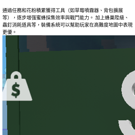
通過任務和花粉積累獲得工具（如草莓噴霧器、背包擴展
等），逐步增强蜜蜂採集效率與戰鬥能力。 加上蜂巢陞級、
蟲釘消耗道具等，裝備系統可以幫助玩家在高難度地圖中表現
更優。