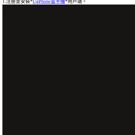
1.注册並安裝*
UgPhone雲手機
*用戶端。