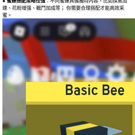
●
蜜蜂搭配策略性强
：不同蜜蜂具備獨特内容，比如採集加
速、花粉增强、戰鬥加成等； 你需要合理搭配才能高效采
蜜。