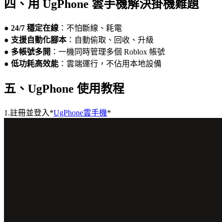
四、用 UgPhone 雲手機解決掛機難題
●
24/7 穩定在線
：不怕斷線、耗電
●
支援自動化腳本
：自動偷取、回收、升級
●
多帳號多開
：一機同時管理多個 Roblox 帳號
●
低功耗高效能
：雲端運行，不佔用本地設備
五、UgPhone 使用教程
1.註冊並登入*
UgPhone雲手機
*