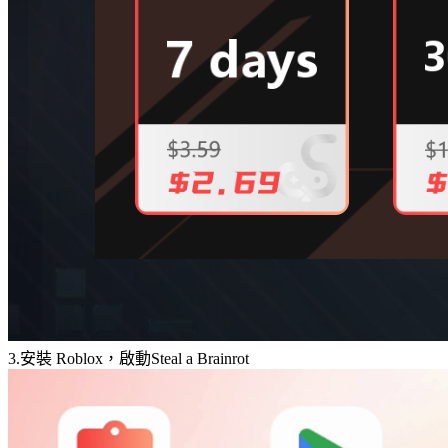
3.安裝 Roblox，啟動Steal a Brainrot