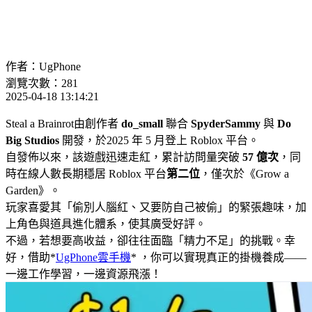
作者：UgPhone
瀏覽次數：281
2025-04-18 13:14:21
Steal a Brainrot由創作者
do_small
聯合
SpyderSammy
與
Do
Big Studios
開發，於2025 年 5 月登上 Roblox 平台。
自發佈以來，該遊戲迅速走紅，累計訪問量突破
57 億次
，同
時在線人數長期穩居 Roblox 平台
第二位
，僅次於《Grow a
Garden》。
玩家喜愛其「偷別人腦紅、又要防自己被偷」的緊張趣味，加
上角色與道具進化體系，使其廣受好評。
不過，若想要高收益，卻往往面臨「精力不足」的挑戰。幸
好，借助*
UgPhone雲手機
* ，你可以實現真正的掛機養成——
一邊工作學習，一邊資源飛漲！