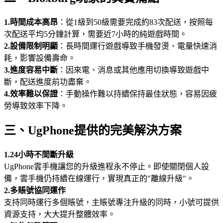
1.時間成本高昂
：從1級到50級需要完成約83次配送，按照每
次配送平均5分鐘計算，需要近7小時的純遊戲時間。
2.設備限制明顯
：長時間運行遊戲導致手機發燙、電量快速消
耗，影響設備壽命。
3.進度容易中斷
：因來電、消息或其他應用切換導致遊戲中
斷，配送進度前功盡棄。
4.效率難以保證
：手動操作難以持續保持最佳狀態，容易因疲
勞導致效率下降。
三、UgPhone提供的完美解決方案
1.24小時不間斷升級
UgPhone雲手機讓您的升級進程永不停止。即使關閉個人設
備，雲手機仍持續在線運行，實現真正的"離線升級"。
2.多賬號協同運作
支持同時運行多個賬號，主賬號專注升級的同時，小號可提供
資源支持，大大提升整體效率。