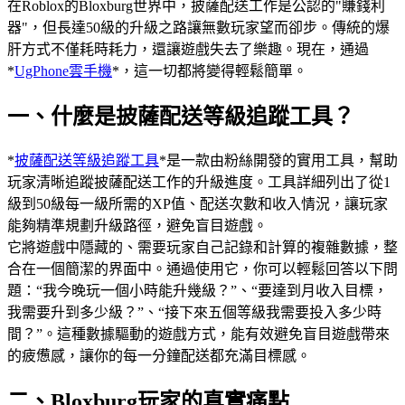
在Roblox的Bloxburg世界中，披薩配送工作是公認的"賺錢利
器"，但長達50級的升級之路讓無數玩家望而卻步。傳統的爆
肝方式不僅耗時耗力，還讓遊戲失去了樂趣。現在，通過
*
UgPhone雲手機
*，這一切都將變得輕鬆簡單。
一、什麼是披薩配送等級追蹤工具？
*
披薩配送等級追蹤工具
*是一款由粉絲開發的實用工具，幫助
玩家清晰追蹤披薩配送工作的升級進度。工具詳細列出了從1
級到50級每一級所需的XP值、配送次數和收入情況，讓玩家
能夠精準規劃升級路徑，避免盲目遊戲。
它將遊戲中隱藏的、需要玩家自己記錄和計算的複雜數據，整
合在一個簡潔的界面中。通過使用它，你可以輕鬆回答以下問
題：“我今晚玩一個小時能升幾級？”、“要達到月收入目標，
我需要升到多少級？”、“接下來五個等級我需要投入多少時
間？”。這種數據驅動的遊戲方式，能有效避免盲目遊戲帶來
的疲憊感，讓你的每一分鐘配送都充滿目標感。
二、Bloxburg玩家的真實痛點