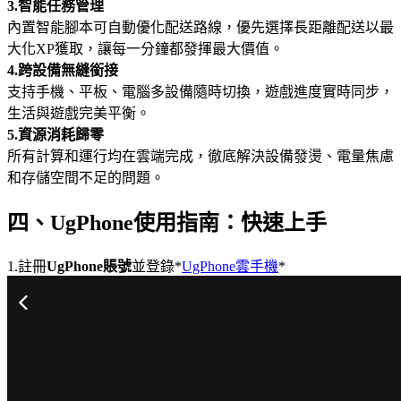
3.智能任務管理
內置智能腳本可自動優化配送路線，優先選擇長距離配送以最
大化XP獲取，讓每一分鐘都發揮最大價值。
4.跨設備無縫銜接
支持手機、平板、電腦多設備隨時切換，遊戲進度實時同步，
生活與遊戲完美平衡。
5.資源消耗歸零
所有計算和運行均在雲端完成，徹底解決設備發燙、電量焦慮
和存儲空間不足的問題。
四、UgPhone使用指南：快速上手
1.註冊
UgPhone賬號
並登錄*
UgPhone雲手機
*