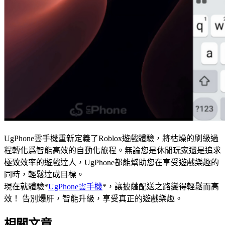
UgPhone雲手機重新定義了Roblox遊戲體驗，將枯燥的刷級過
程轉化爲智能高效的自動化旅程。無論您是休閒玩家還是追求
極致效率的遊戲達人，UgPhone都能幫助您在享受遊戲樂趣的
同時，輕鬆達成目標。
現在就體驗*
UgPhone雲手機
*，讓披薩配送之路變得輕鬆而高
效！​ 告別爆肝，智能升級，享受真正的遊戲樂趣。
相關文章