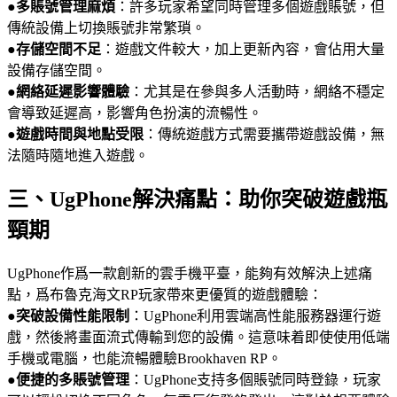
●
多賬號管理麻煩
：許多玩家希望同時管理多個遊戲賬號，但
傳統設備上切換賬號非常繁瑣。
●
存儲空間不足
：遊戲文件較大，加上更新內容，會佔用大量
設備存儲空間。
●
網絡延遲影響體驗
：尤其是在參與多人活動時，網絡不穩定
會導致延遲高，影響角色扮演的流暢性。
●
遊戲時間與地點受限
：傳統遊戲方式需要攜帶遊戲設備，無
法隨時隨地進入遊戲。
三、UgPhone解決痛點：助你突破遊戲瓶
頸期
UgPhone作爲一款創新的雲手機平臺，能夠有效解決上述痛
點，爲布魯克海文RP玩家帶來更優質的遊戲體驗：
●
突破設備性能限制
：UgPhone利用雲端高性能服務器運行遊
戲，然後將畫面流式傳輸到您的設備。這意味着即使使用低端
手機或電腦，也能流暢體驗Brookhaven RP。
●
便捷的多賬號管理
：UgPhone支持多個賬號同時登錄，玩家