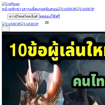
หน้าหลัก
ข่าวสาร
แพ็คเกจ
สนับสนุน
ทดลองใช้ฟรี
ดาวน์โหลดไคลเอ็นต์