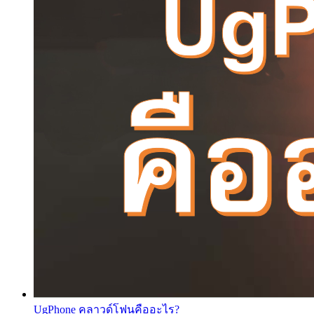
UgPhone คลาวด์โฟนคืออะไร?