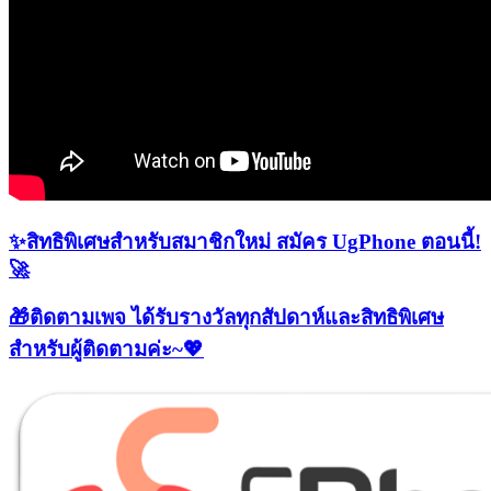
✨​​
สิทธิพิเศษสำหรับสมาชิกใหม่​ ​​สมัคร UgPhone ตอนนี้!​
🚀
🎁ติดตามเพจ ได้รับรางวัลทุกสัปดาห์และสิทธิพิเศษ
สำหรับผู้ติดตามค่ะ~💖