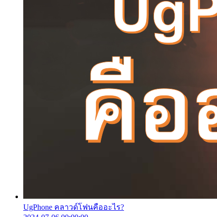
UgPhone คลาวด์โฟนคืออะไร?