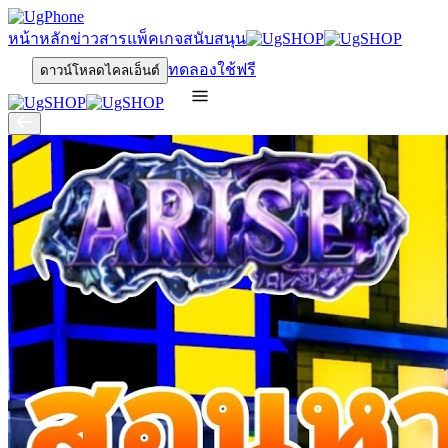
หน้าหลัก
ข่าวสาร
แพ็คเกจ
สนับสนุน
ทดลองใช้ฟรี
ดาวน์โหลดไคลเอ็นต์