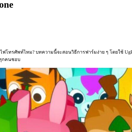
hone
าไฟโทรศัพท์ไหม? บทความนี้จะสอนวิธีการฟาร์มง่าย ๆ โดยใช้ Ug
ี่ทุกคนชอบ