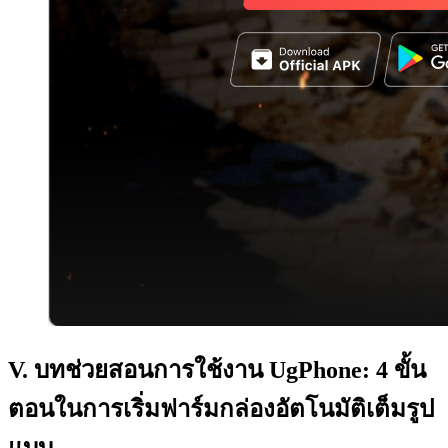
V. บทช่วยสอนการใช้งาน UgPhone: 4 ขั้น
ตอนในการเริ่มฟาร์มกล่องอัตโนมัติเต็มรูป
แบบ