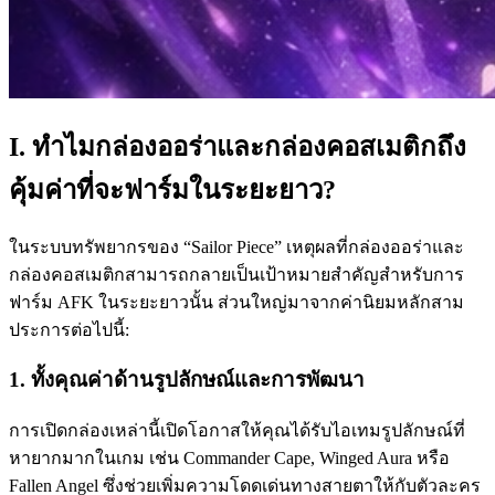
I. ทำไมกล่องออร่าและกล่องคอสเมติกถึง
คุ้มค่าที่จะฟาร์มในระยะยาว?
ในระบบทรัพยากรของ “Sailor Piece” เหตุผลที่กล่องออร่าและ
กล่องคอสเมติกสามารถกลายเป็นเป้าหมายสำคัญสำหรับการ
ฟาร์ม AFK ในระยะยาวนั้น ส่วนใหญ่มาจากค่านิยมหลักสาม
ประการต่อไปนี้:
1. ทั้งคุณค่าด้านรูปลักษณ์และการพัฒนา
การเปิดกล่องเหล่านี้เปิดโอกาสให้คุณได้รับไอเทมรูปลักษณ์ที่
หายากมากในเกม เช่น Commander Cape, Winged Aura หรือ
Fallen Angel ซึ่งช่วยเพิ่มความโดดเด่นทางสายตาให้กับตัวละคร