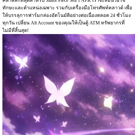
คลาสสิกที่สุดสำหรับ Sailor Piece Sea 1 AFK เราจะสอนวิธีใช้
ทักษะและตำแหน่งเฉพาะ รวมกับเครื่องมือโทรศัพท์คลาวด์ เพื่อ
ให้บรรลุการฟาร์มกล่องอัตโนมัติอย่างต่อเนื่องตลอด 24 ชั่วโมง
ทุกวัน เปลี่ยน Alt Account ของคุณให้เป็นตู้ ATM ทรัพยากรที่
ไม่มีที่สิ้นสุด!