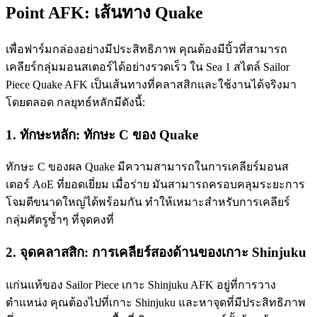
Point AFK: เส้นทาง Quake
เพื่อฟาร์มกล่องอย่างมีประสิทธิภาพ คุณต้องมีบิ้วที่สามารถ
เคลียร์กลุ่มมอนสเตอร์ได้อย่างรวดเร็ว ใน Sea 1 สไตล์ Sailor
Piece Quake AFK เป็นเส้นทางที่คลาสสิกและใช้งานได้จริงมา
โดยตลอด กลยุทธ์หลักมีดังนี้:
1. ทักษะหลัก: ทักษะ C ของ Quake
ทักษะ C ของผล Quake มีความสามารถในการเคลียร์มอนส
เตอร์ AoE ที่ยอดเยี่ยม เมื่อร่าย มันสามารถครอบคลุมระยะการ
โจมตีขนาดใหญ่ได้พร้อมกัน ทำให้เหมาะสำหรับการเคลียร์
กลุ่มศัตรูซ้ำๆ ที่จุดคงที่
2. จุดคลาสสิก: การเคลียร์สองด้านของเกาะ Shinjuku
แก่นแท้ของ Sailor Piece เกาะ Shinjuku AFK อยู่ที่การวาง
ตำแหน่ง คุณต้องไปที่เกาะ Shinjuku และหาจุดที่มีประสิทธิภาพ