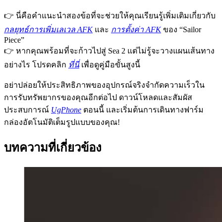
👉 นี่คือคำแนะนำสองข้อที่จะช่วยให้คุณเรียนรู้เพิ่มเติมเกี่ยวกับ
กลยุทธ์การเพิ่มเลเวล AFK
และ
การตั้งค่า AFK
ของ “Sailor
Piece”
👉 หากคุณพร้อมที่จะก้าวไปสู่ Sea 2 แต่ไม่รู้จะวางแผนเส้นทาง
อย่างไร โปรดคลิก
ที่นี่
เพื่อดูคู่มือขั้นสูงนี้
อย่าปล่อยให้ประสิทธิภาพของอุปกรณ์จริงจำกัดความเร็วใน
การรับทรัพยากรของคุณอีกต่อไป ดาวน์โหลดและสัมผัส
ประสบการณ์
UgPhone
ตอนนี้ และเริ่มต้นการเดินทางฟาร์ม
กล่องอัตโนมัติเต็มรูปแบบของคุณ!
บทความที่เกี่ยวข้อง