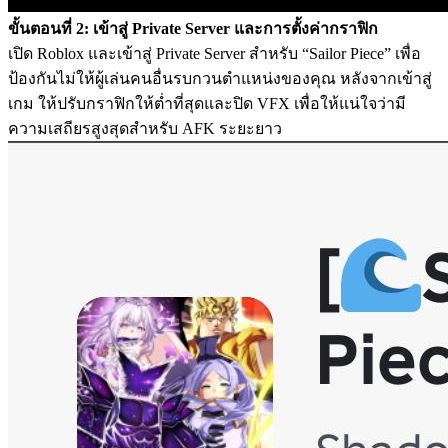
ขั้นตอนที่ 2: เข้าสู่ Private Server และการตั้งค่ากราฟิก
เปิด Roblox และเข้าสู่ Private Server สำหรับ “Sailor Piece” เพื่อ
ป้องกันไม่ให้ผู้เล่นคนอื่นรบกวนตำแหน่งของคุณ หลังจากเข้าสู่
เกม ให้ปรับกราฟิกให้ต่ำที่สุดและปิด VFX เพื่อให้แน่ใจว่ามี
ความเสถียรสูงสุดสำหรับ AFK ระยะยาว