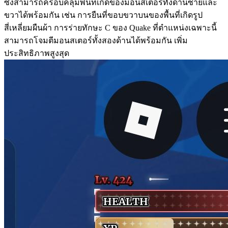
ซึ่งสามารถครอบคลุมพื้นที่เกิดของมอนสเตอร์ทั้งด้านซ้ายและ
ขวาได้พร้อมกัน เช่น การยืนที่ขอบขวาบนของพื้นที่เกิดรูป
สี่เหลี่ยมผืนผ้า การร่ายทักษะ C ของ Quake ที่ตำแหน่งเฉพาะนี้
สามารถโจมตีมอนสเตอร์ทั้งสองด้านได้พร้อมกัน เพิ่ม
ประสิทธิภาพสูงสุด