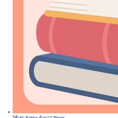
วิธีเล่น Roblox ด้วย UGPhone