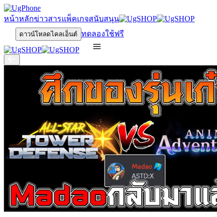
หน้าหลัก
ข่าวสาร
แพ็คเกจ
สนับสนุน
ทดลองใช้ฟรี
ดาวน์โหลดไคลเอ็นต์