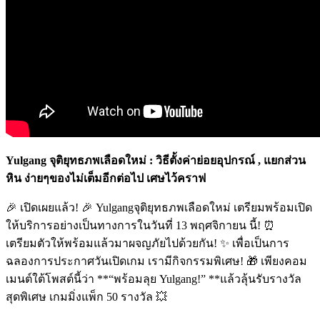
Yulgang จุติยุทธภพเลือดใหม่ : วิธีตั้งค่าย่อยอุปกรณ์ , แยกส่วน
หิน ง่ายๆของไม่เต็มอีกต่อไป เศษไว้คราฟ
🎉 เปิดเผยแล้ว! 🎉 Yulgangจุติยุทธภพเลือดใหม่ เตรียมพร้อมเปิด
ให้บริการอย่างเป็นทางการในวันที่ 13 พฤศจิกายน นี้! ⏰
เตรียมตัวให้พร้อมแล้วมาผจญภัยไปด้วยกัน! ✨ เพื่อเป็นการ
ฉลองการประกาศวันเปิดเกม เรามีกิจกรรมพิเศษ! 🎁 เพียงคอม
เมนต์ใต้โพสต์นี้ว่า **“พร้อมลุย Yulgang!” **แล้วลุ้นรับรางวัล
สุดพิเศษ เกมมิ่งแพ็ก 50 รางวัล 💥