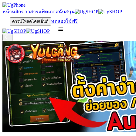
หน้าหลัก
ข่าวสาร
แพ็คเกจ
สนับสนุน
ทดลองใช้ฟรี
ดาวน์โหลดไคลเอ็นต์