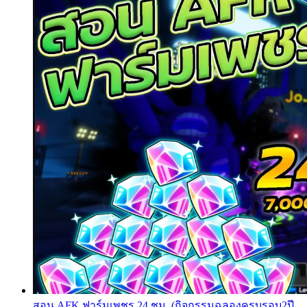
สอน AFK ฟาร์มเพชร 24 ชม. (กิจกรรมฉลองครบรอบ2ปี