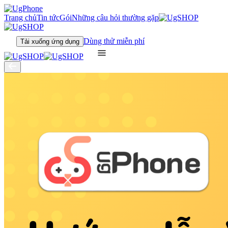
Trang chủ
Tin tức
Gói
Những câu hỏi thường gặp
Dùng thử miễn phí
Tải xuống ứng dụng