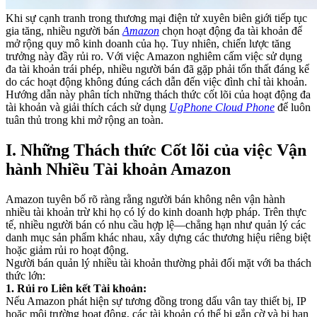
Khi sự cạnh tranh trong thương mại điện tử xuyên biên giới tiếp tục
gia tăng, nhiều người bán
Amazon
chọn hoạt động đa tài khoản để
mở rộng quy mô kinh doanh của họ. Tuy nhiên, chiến lược tăng
trưởng này đầy rủi ro. Với việc Amazon nghiêm cấm việc sử dụng
đa tài khoản trái phép, nhiều người bán đã gặp phải tổn thất đáng kể
do các hoạt động không đúng cách dẫn đến việc đình chỉ tài khoản.
Hướng dẫn này phân tích những thách thức cốt lõi của hoạt động đa
tài khoản và giải thích cách sử dụng
UgPhone Cloud Phone
để luôn
tuân thủ trong khi mở rộng an toàn.
I. Những Thách thức Cốt lõi của việc Vận
hành Nhiều Tài khoản Amazon
Amazon tuyên bố rõ ràng rằng người bán không nên vận hành
nhiều tài khoản trừ khi họ có lý do kinh doanh hợp pháp. Trên thực
tế, nhiều người bán có nhu cầu hợp lệ—chẳng hạn như quản lý các
danh mục sản phẩm khác nhau, xây dựng các thương hiệu riêng biệt
hoặc giảm rủi ro hoạt động.
Người bán quản lý nhiều tài khoản thường phải đối mặt với ba thách
thức lớn:
1. Rủi ro Liên kết Tài khoản:
Nếu Amazon phát hiện sự tương đồng trong dấu vân tay thiết bị, IP
hoặc môi trường hoạt động, các tài khoản có thể bị gắn cờ và bị hạn