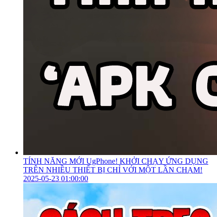
TÍNH NĂNG MỚI UgPhone! KHỞI CHẠY ỨNG DỤNG
TRÊN NHIỀU THIẾT BỊ CHỈ VỚI MỘT LẦN CHẠM!
2025-05-23 01:00:00