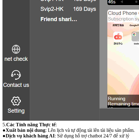
5.
Các Tính năng Thực tế
:
●
Xuất bản nội dung
: Lên lịch và tự động tải lên tài liệu sản phẩm.
●
Dịch vụ khách hàng AI
: Sử dụng hỗ trợ chatbot 24/7 để xử lý