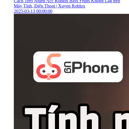
Cách Treo Nhiều Acc Roblox Blox Fruits Không Lag trên
Máy Tính, Điện Thoại | Xuyen Roblox
2025-03-13 00:00:00