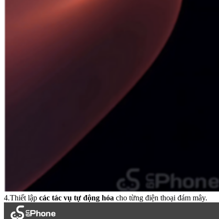
4.Thiết lập
các tác vụ tự động hóa
cho từng điện thoại đám mây.