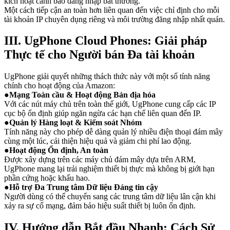
kích hoạt cảnh báo đăng nhập bất thường.
Một cách tiếp cận an toàn hơn liên quan đến việc chỉ định cho mỗi
tài khoản IP chuyên dụng riêng và môi trường đăng nhập nhất quán.
III. UgPhone Cloud Phones: Giải pháp
Thực tế cho Người bán Đa tài khoản
UgPhone giải quyết những thách thức này với một số tính năng
chính cho hoạt động của Amazon:
●
Mạng Toàn cầu & Hoạt động Bản địa hóa
Với các nút máy chủ trên toàn thế giới, UgPhone cung cấp các IP
cục bộ ổn định giúp ngăn ngừa các hạn chế liên quan đến IP.
●
Quản lý Hàng loạt & Kiểm soát Nhóm
Tính năng này cho phép dễ dàng quản lý nhiều điện thoại đám mây
cùng một lúc, cải thiện hiệu quả và giảm chi phí lao động.
●
Hoạt động Ổn định, An toàn
Được xây dựng trên các máy chủ đám mây dựa trên ARM,
UgPhone mang lại trải nghiệm thiết bị thực mà không bị giới hạn
phần cứng hoặc khấu hao.
●
Hỗ trợ Đa Trung tâm Dữ liệu Đáng tin cậy
Người dùng có thể chuyển sang các trung tâm dữ liệu lân cận khi
xảy ra sự cố mạng, đảm bảo hiệu suất thiết bị luôn ổn định.
IV. Hướng dẫn Bắt đầu Nhanh: Cách Sử