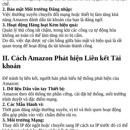
chế.
2. Bảo mật Môi trường Đăng nhập:
Việc thường xuyên chuyển đổi mạng hoặc thiết bị làm tăng khả
năng Amazon đánh dấu tài khoản của bạn là đáng ngờ.
3. Hoạt động Hàng loạt Kém hiệu quả:
Quản lý thủ công rất chậm, trong khi các công cụ tự động hóa
không an toàn có thể làm tăng rủi ro bị cấm.
Do đó, việc đạt được sự cân bằng giữa bảo mật và hiệu quả là rất
quan trọng để hoạt động đa tài khoản thành công.
II. Cách Amazon Phát hiện Liên kết Tài
khoản
Để tránh bị liên kết, người bán phải hiểu hệ thống phát hiện của
Amazon:
1. Dữ liệu Dấu vân tay Thiết bị:
Amazon theo dõi thông tin phần cứng, cài đặt hệ thống, môi trường
trình duyệt và đặc điểm mạng.
2. Các Mẫu Hành vi:
Thời gian đăng nhập thường xuyên, vị trí và thói quen hoạt động
đều góp phần vào việc chấm điểm rủi ro.
3. Môi trường Mạng:
Thay đổi IP đột ngột hoặc chuyển sang IP cách xa IP trước đó có thể