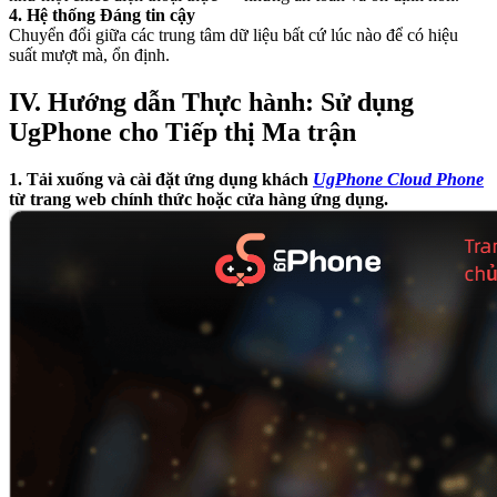
4. Hệ thống Đáng tin cậy
Chuyển đổi giữa các trung tâm dữ liệu bất cứ lúc nào để có hiệu
suất mượt mà, ổn định.
IV. Hướng dẫn Thực hành: Sử dụng
UgPhone cho Tiếp thị Ma trận
1. Tải xuống và cài đặt ứng dụng khách
UgPhone Cloud Phone
từ trang web chính thức hoặc cửa hàng ứng dụng.