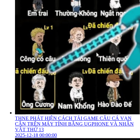
THNE PHÁT HIỆN CÁCH TẢI GAME CÂU CÁ VẠN
CÂN TRÊN MÁY TÍNH BẰNG UGPHONE VÀ NHÂN
VẬT THỨ 13
2025-12-18 00:00:00