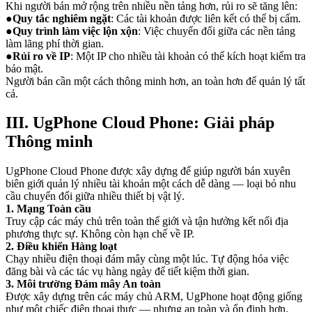
Khi người bán mở rộng trên nhiều nền tảng hơn, rủi ro sẽ tăng lên:
●
Quy tắc nghiêm ngặt
: Các tài khoản được liên kết có thể bị cấm.
●
Quy trình làm việc lộn xộn
: Việc chuyển đổi giữa các nền tảng
làm lãng phí thời gian.
●
Rủi ro về IP
: Một IP cho nhiều tài khoản có thể kích hoạt kiểm tra
bảo mật.
Người bán cần một cách thông minh hơn, an toàn hơn để quản lý tất
cả.
III. UgPhone Cloud Phone: Giải pháp
Thông minh
UgPhone Cloud Phone được xây dựng để giúp người bán xuyên
biên giới quản lý nhiều tài khoản một cách dễ dàng — loại bỏ nhu
cầu chuyển đổi giữa nhiều thiết bị vật lý.
1. Mạng Toàn cầu
Truy cập các máy chủ trên toàn thế giới và tận hưởng kết nối địa
phương thực sự. Không còn hạn chế về IP.
2. Điều khiển Hàng loạt
Chạy nhiều điện thoại đám mây cùng một lúc. Tự động hóa việc
đăng bài và các tác vụ hàng ngày để tiết kiệm thời gian.
3. Môi trường Đám mây An toàn
Được xây dựng trên các máy chủ ARM, UgPhone hoạt động giống
như một chiếc điện thoại thực — nhưng an toàn và ổn định hơn.