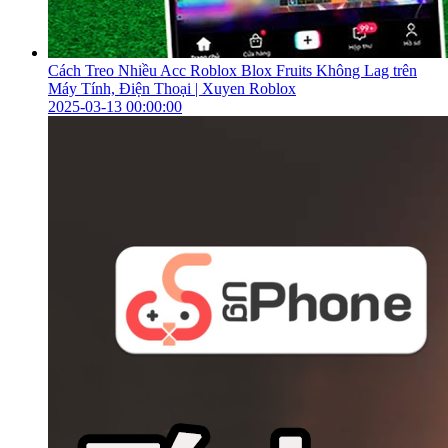
Cách Treo Nhiều Acc Roblox Blox Fruits Không Lag trên
Máy Tính, Điện Thoại | Xuyen Roblox
2025-03-13 00:00:00