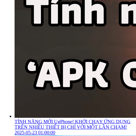
TÍNH NĂNG MỚI UgPhone! KHỞI CHẠY ỨNG DỤNG
TRÊN NHIỀU THIẾT BỊ CHỈ VỚI MỘT LẦN CHẠM!
2025-05-23 01:00:00