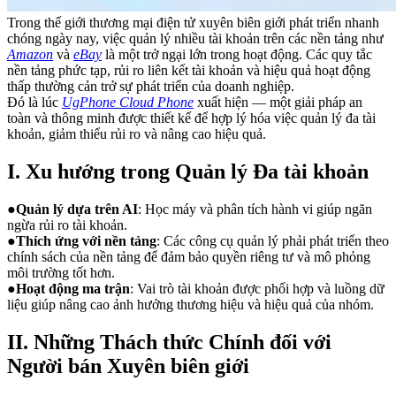
Trong thế giới thương mại điện tử xuyên biên giới phát triển nhanh
chóng ngày nay, việc quản lý nhiều tài khoản trên các nền tảng như
Amazon
và
eBay
là một trở ngại lớn trong hoạt động. Các quy tắc
nền tảng phức tạp, rủi ro liên kết tài khoản và hiệu quả hoạt động
thấp thường cản trở sự phát triển của doanh nghiệp.
Đó là lúc
UgPhone Cloud Phone
xuất hiện — một giải pháp an
toàn và thông minh được thiết kế để hợp lý hóa việc quản lý đa tài
khoản, giảm thiểu rủi ro và nâng cao hiệu quả.
I. Xu hướng trong Quản lý Đa tài khoản
●
Quản lý dựa trên AI
: Học máy và phân tích hành vi giúp ngăn
ngừa rủi ro tài khoản.
●
Thích ứng với nền tảng
: Các công cụ quản lý phải phát triển theo
chính sách của nền tảng để đảm bảo quyền riêng tư và mô phỏng
môi trường tốt hơn.
●
Hoạt động ma trận
: Vai trò tài khoản được phối hợp và luồng dữ
liệu giúp nâng cao ảnh hưởng thương hiệu và hiệu quả của nhóm.
II. Những Thách thức Chính đối với
Người bán Xuyên biên giới