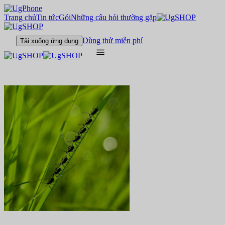
Trang chủ
Tin tức
Gói
Những câu hỏi thường gặp
Dùng thử miễn phí
Tải xuống ứng dụng