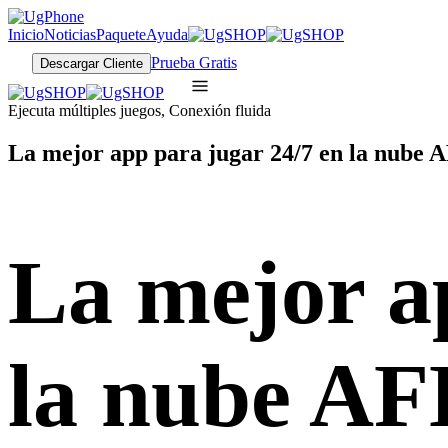
Inicio
Noticias
Paquete
Ayuda
Prueba Gratis
Descargar Cliente
Ejecuta múltiples juegos, Conexión fluida
La mejor app para jugar 24/7 en la nube
La mejor a
la nube AF