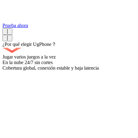
Prueba ahora
¿Por qué elegir UgPhone？
Jugar varios juegos a la vez
En la nube 24/7 sin cortes
Cobertura global, conexión estable y baja latencia