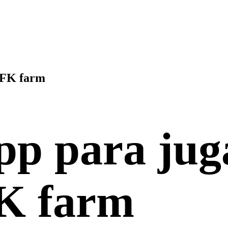
 AFK farm
pp para jug
K farm