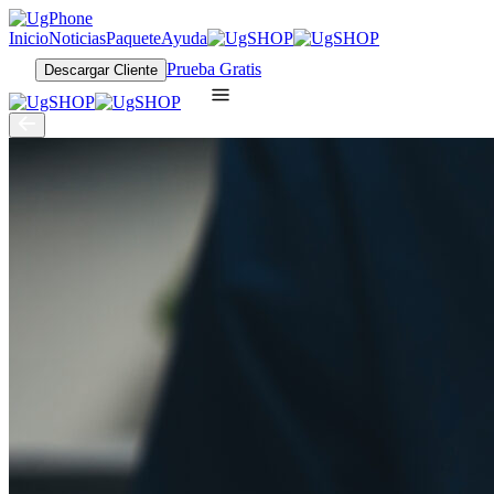
Inicio
Noticias
Paquete
Ayuda
Prueba Gratis
Descargar Cliente