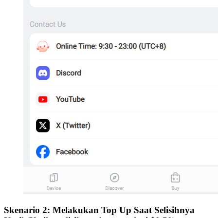
Skenario 2: Melakukan Top Up Saat Selisihnya