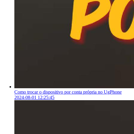
Como trocar o dispositivo por conta própria no UgPhone
2024-08-01 12:25:45