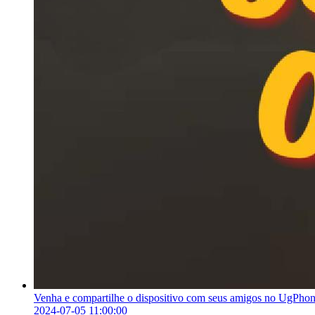
Venha e compartilhe o dispositivo com seus amigos no UgPhon
2024-07-05 11:00:00