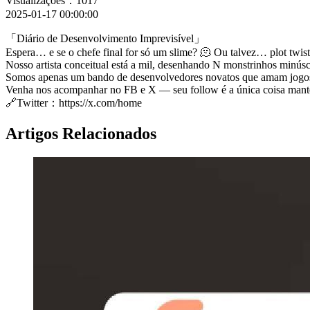
Visualizações：1017
2025-01-17 00:00:00
「Diário de Desenvolvimento Imprevisível」
Espera… e se o chefe final for só um slime? 🫠 Ou talvez… plot twist
Nosso artista conceitual está a mil, desenhando N monstrinhos minúscu
Somos apenas um bando de desenvolvedores novatos que amam jogos e
Venha nos acompanhar no FB e X — seu follow é a única coisa mant
🔗Twitter：https://x.com/home
Artigos Relacionados