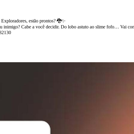
 Exploradores, estão prontos? 🐉✨
 inimigo? Cabe a você decidir. Do lobo astuto ao slime fofo… Vai con
682130