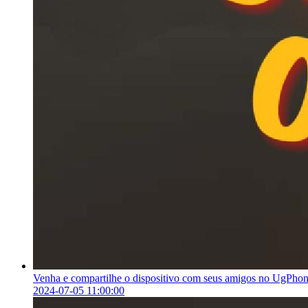
Venha e compartilhe o dispositivo com seus amigos no UgPhon
2024-07-05 11:00:00