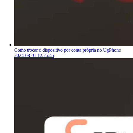
Como trocar o dispositivo por conta própria no UgPhone
2024-08-01 12:25:45