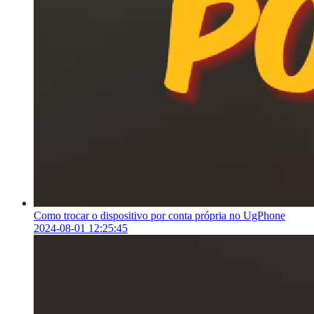
Como trocar o dispositivo por conta própria no UgPhone
2024-08-01 12:25:45