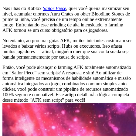
Nas ilhas do Roblox
Sailor Piece
, quer você queira maximizar seu
nível, acumular enormes Aura Crates ou obter Bloodline Stones de
primeira linha, você precisa de um tempo online extremamente
longo. Enfrentando esse grinding de alta intensidade, o farming
AFK tornou-se um curso obrigatório para os jogadores.
No entanto, ao procurar guias AFK, muitos iniciantes costumam ser
levados a baixar vários scripts, Hubs ou executores. Isso afasta
muitos jogadores — afinal, ninguém quer que sua conta suada seja
banida permanentemente por causa de scripts.
Então, você pode alcançar o farming AFK totalmente automatizado
em “Sailor Piece” sem scripts? A resposta é sim! Ao utilizar de
forma inteligente os mecanismos de habilidade automática e missão
automática integrados ao jogo, combinados com um simples auto
clicker, você pode construir um pipeline de recursos automatizado
100% seguro e compatível. Este artigo detalhará a lógica completa
desse método “AFK sem script” para você!