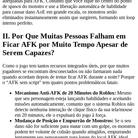
adequadas para AFK. Contanto que você fique no centro do ponto
de spawn do monstro e use a liberação automática de habilidade
para causar dano AoE em grande escala, os monstros serão
eliminados instantaneamente assim que surgirem, formando um loop
interno perfeito.
II. Por Que Muitas Pessoas Falham em
Ficar AFK por Muito Tempo Apesar de
Serem Capazes?
Como o jogo tem tantos recursos integrados úteis, por que muitos
jogadores se encontram desconectados ou não farmaram nada
quando acordam depois de tentar ficar AFK durante a noite? Porque
o “AFK sem script” tem quatro pontos problemáticos fatais:
Mecanismo Anti-AFK de 20 Minutos do Roblox:
Mesmo
que seu personagem esteja lançando habilidades e aceitando
missões automaticamente, contanto que o sistema Roblox não
detecte nenhuma interação de clique físico da sua tela/mouse
em 20 minutos, ele o expulsará do jogo à força.
Mudança de Posição e Empurrão de Monstros:
Se o seu
dano não for suficiente para matar com um golpe, os monstros
podem ter volume de colisão quando atingidos, empurrando
lentamente seu personagem para longe do local AFK ideal,