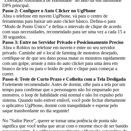
“Liberação Automática de Habilidade” ao lado da sua habilidade
DPS principal.
Passo 2: Configure o Auto Clicker no UgPhone
Abra o telefone em nuvem UgPhone, vá para o centro de
ferramentas para baixar um auto clicker básico. Defina-o para
“Modo de Ponto Único” e defina o intervalo de clique de acordo
com suas necessidades, recomendado para ser uma vez a cada 15 a
30 segundos.
Passo 3: Entre no Servidor Privado e Posicionamento Preciso
Abra o Roblox no telefone em nuvem e entre no seu servidor
privado. Caminhe até o local de farming de monstros desejado,
certifique-se de que seu dano possa matar os monstros rapidamente
com um golpe, arraste a mira do auto clicker para uma área em
branco da tela ou para o botão de pulo e clique para começar a
correr.
Passo 4: Teste de Curto Prazo e Colheita com a Tela Desligada
Fortemente recomendado: Antes de dormir, olhe para a tela por um
tempo para confirmar que o personagem não foi empurrado por
monstros, o loop de habilidade está normal e não foi expulso pelo
sistema. Quando tudo estiver estável, você pode fechar diretamente
o aplicativo UgPhone, dormir com tranquilidade e esperar pelo
saque transbordante no dia seguinte!
No “Sailor Piece”, querer se tornar uma potência de ponta não
significa que você tenha que arcar com o enorme risco de ser banido