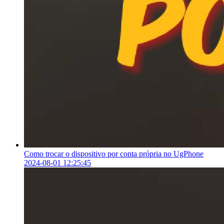
Como trocar o dispositivo por conta própria no UgPhone
2024-08-01 12:25:45