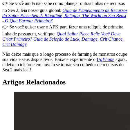
👉 Se você ainda não sabe como planejar outras linhas de recursos
no Sea 2, leia nosso guia global:
Guia de Planejamento de Recursos
do Sailor Piece Sea 2: Bloodline, Relíquia, The World ou Sea Beast
- O Que Farmar Primeiro?
👉 Se você quiser usar o AFK para fazer uma relíquia de primeira
linha de passagem, verifique:
Qual Sailor Piece Relic Você Deve
Criar Primeiro? Guia de Seleção de Luck, Damage, Crit Chance,
Crit Damage
Não deixe mais que o longo processo de farming de monstros ocupe
sua vida e seus dispositivos. Baixe e experimente o
UgPhone
agora,
e deixe o telefone em nuvem se tornar seu colhedor de recursos do
Sea 2 mais leal!
Artigos Relacionados