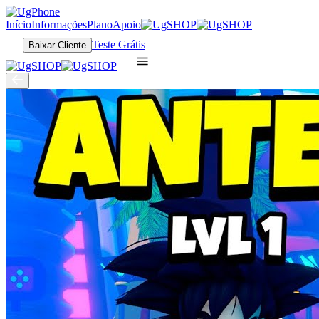
Início
Informações
Plano
Apoio
Teste Grátis
Baixar Cliente