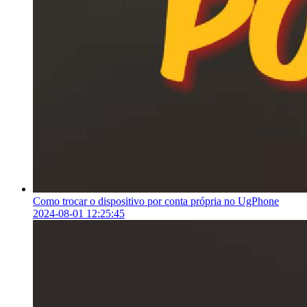
Como trocar o dispositivo por conta própria no UgPhone
2024-08-01 12:25:45