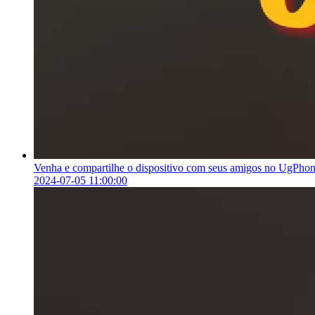
Venha e compartilhe o dispositivo com seus amigos no UgPhon
2024-07-05 11:00:00