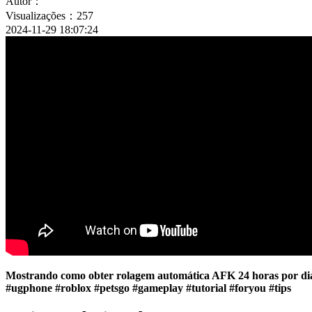
Autor：
Visualizações：257
2024-11-29 18:07:24
Mostrando como obter rolagem automática AFK 24 horas por di
#ugphone #roblox #petsgo #gameplay #tutorial #foryou #tips