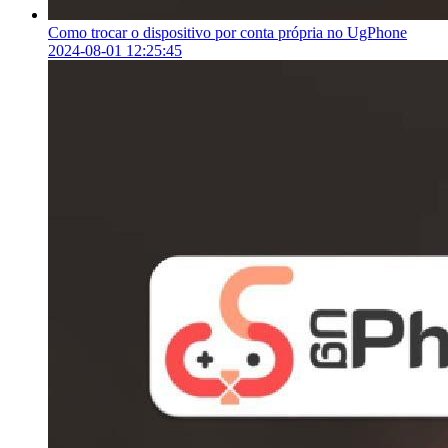
Como trocar o dispositivo por conta própria no UgPhone
2024-08-01 12:25:45