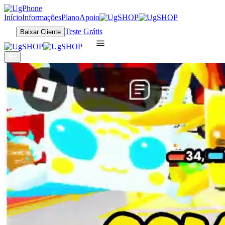
Início
Informações
Plano
Apoio
Teste Grátis
Baixar Cliente