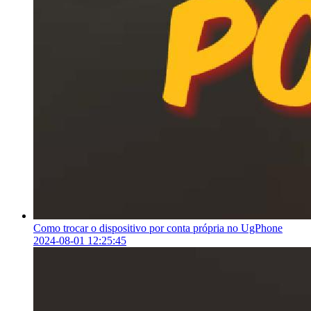
Como trocar o dispositivo por conta própria no UgPhone
2024-08-01 12:25:45