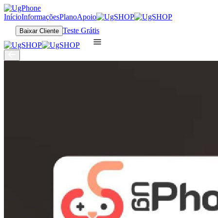
Início
Informações
Plano
Apoio
Teste Grátis
Baixar Cliente