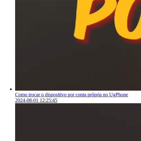
Como trocar o dispositivo por conta própria no UgPhone
2024-08-01 12:25:45