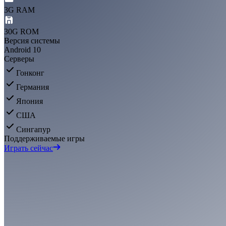
3G RAM
30G ROM
Версия системы
Android 10
Серверы
Гонконг
Германия
Япония
США
Сингапур
Поддерживаемые игры
Играть сейчас