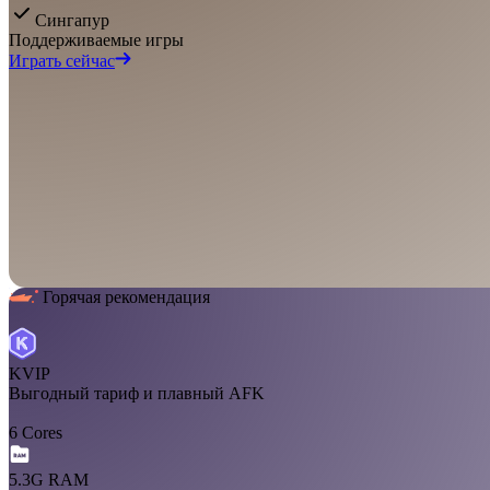
Сингапур
Поддерживаемые игры
Играть сейчас
Горячая рекомендация
KVIP
Выгодный тариф и плавный AFK
6 Cores
5.3G RAM