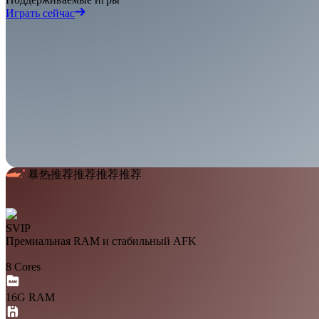
Играть сейчас
暴热推荐推荐推荐推荐
SVIP
Премиальная RAM и стабильный AFK
8 Cores
16G RAM