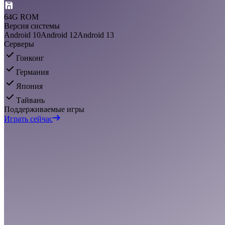
64G ROM
Версия системы
Android 10
Android 12
Android 13
Серверы
Гонконг
Германия
Япония
Тайвань
Поддерживаемые игры
Играть сейчас