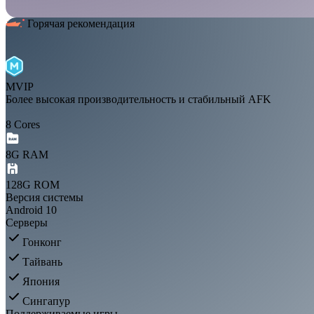
Горячая рекомендация
MVIP
Более высокая производительность и стабильный AFK
8 Cores
8G RAM
128G ROM
Версия системы
Android 10
Серверы
Гонконг
Тайвань
Япония
Сингапур
Поддерживаемые игры