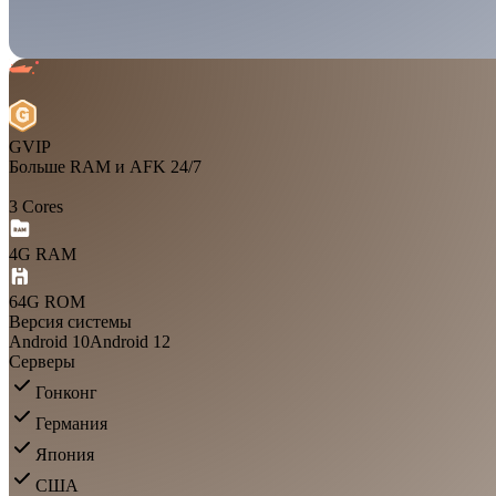
GVIP
Больше RAM и AFK 24/7
3 Cores
4G RAM
64G ROM
Версия системы
Android 10
Android 12
Серверы
Гонконг
Германия
Япония
США