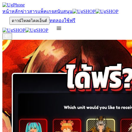
หน้าหลัก
ข่าวสาร
แพ็คเกจ
สนับสนุน
ทดลองใช้ฟรี
ดาวน์โหลดไคลเอ็นต์