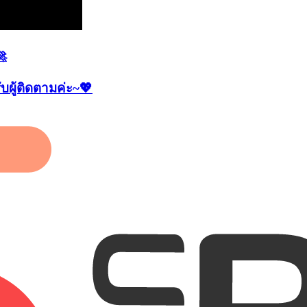
🚀
บผู้ติดตามค่ะ~💖