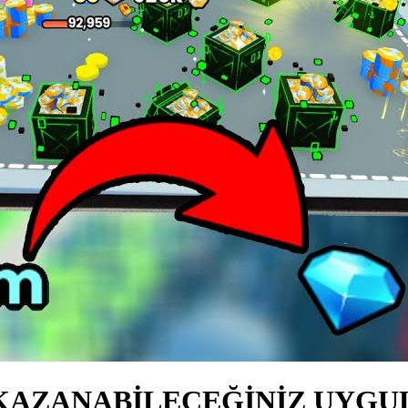
KAZANABİLECEĞİNİZ UYGULAM