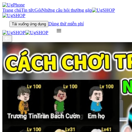
Trang chủ
Tin tức
Gói
Những câu hỏi thường gặp
Dùng thử miễn phí
Tải xuống ứng dụng