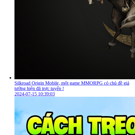
Silkroad Origin Mobile, một game MMORPG có chủ đề giả
tưởng hiện đã trực tuyến !
2024-07-15 10:39:03