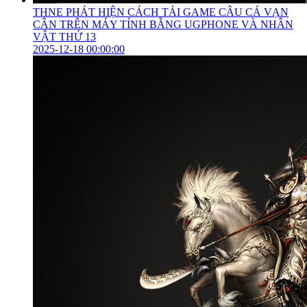
THNE PHÁT HIỆN CÁCH TẢI GAME CÂU CÁ VẠN
CÂN TRÊN MÁY TÍNH BẰNG UGPHONE VÀ NHÂN
VẬT THỨ 13
2025-12-18 00:00:00