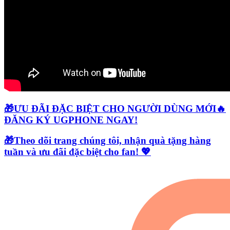
🎁ƯU ĐÃI ĐẶC BIỆT CHO NGƯỜI DÙNG MỚI🔥
ĐĂNG KÝ UGPHONE NGAY!
🎁Theo dõi trang chúng tôi, nhận quà tặng hàng
tuần và ưu đãi đặc biệt cho fan! 💖