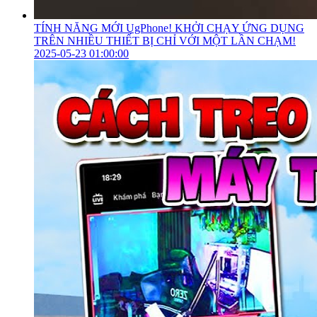
TÍNH NĂNG MỚI UgPhone! KHỞI CHẠY ỨNG DỤNG
TRÊN NHIỀU THIẾT BỊ CHỈ VỚI MỘT LẦN CHẠM!
2025-05-23 01:00:00