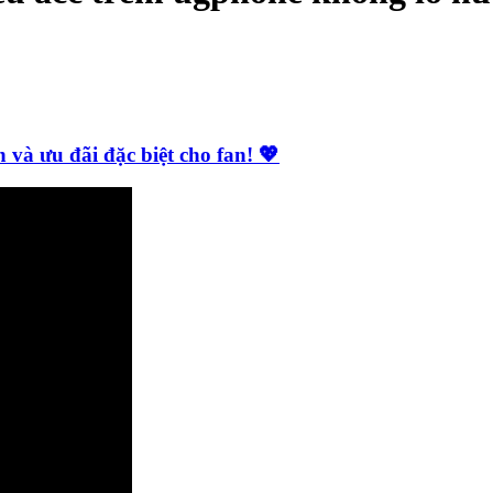
 và ưu đãi đặc biệt cho fan! 💖