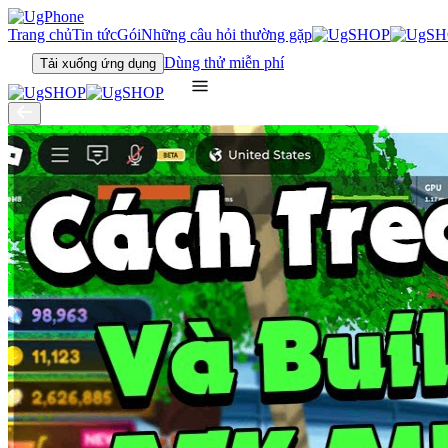
Trang chủ
Tin tức
Gói
Những câu hỏi thường gặp
Dùng thử miễn phí
Tải xuống ứng dụng