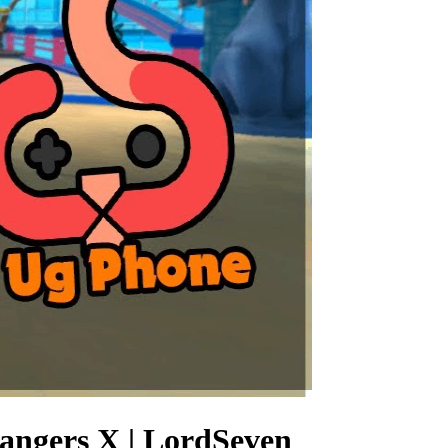
Rangers X | LordSeven