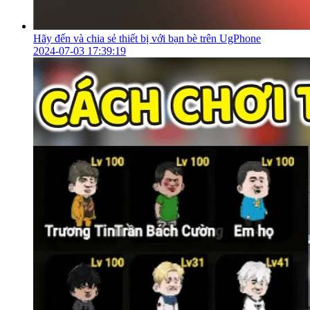
Hãy đến và chia sẻ thiết bị với bạn bè trên UgPhone
2024-07-03 17:39:19