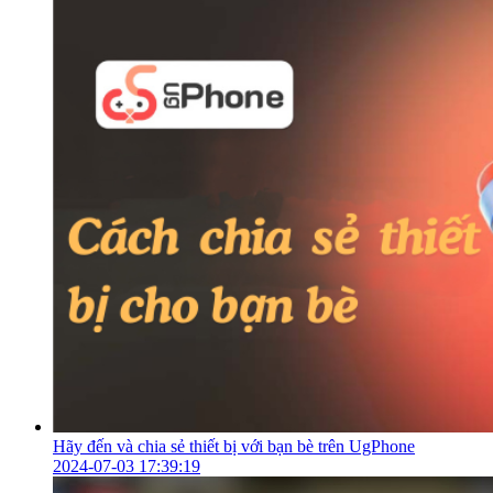
Hãy đến và chia sẻ thiết bị với bạn bè trên UgPhone
2024-07-03 17:39:19