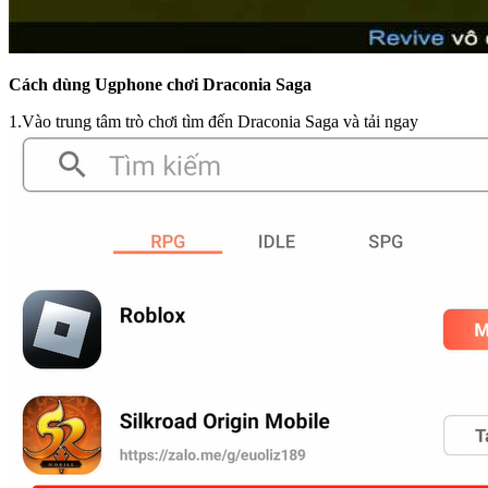
Cách dùng Ugphone chơi Draconia Saga
1.Vào trung tâm trò chơi tìm đến Draconia Saga và tải ngay