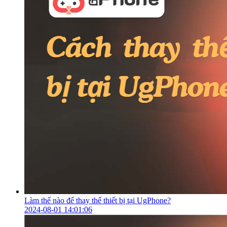
Làm thế nào để thay thế thiết bị tại UgPhone?
2024-08-01 14:01:06