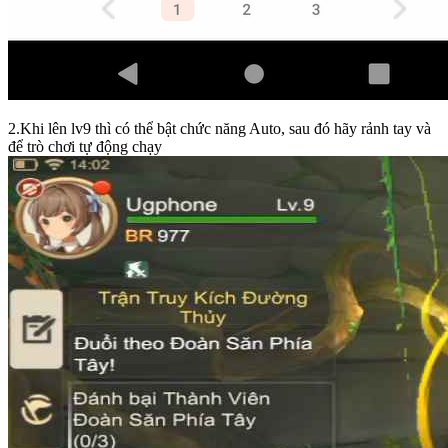
2.Khi lên lv9 thì có thể bật chức năng Auto, sau đó hãy rảnh tay và
để trò chơi tự động chạy