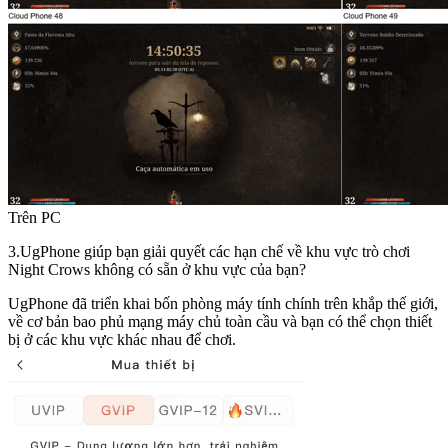
Trên PC
3.UgPhone giúp bạn giải quyết các hạn chế về khu vực trò chơi
Night Crows không có sẵn ở khu vực của bạn?
UgPhone đã triển khai bốn phòng máy tính chính trên khắp thế giới,
về cơ bản bao phủ mạng máy chủ toàn cầu và bạn có thể chọn thiết
bị ở các khu vực khác nhau để chơi.