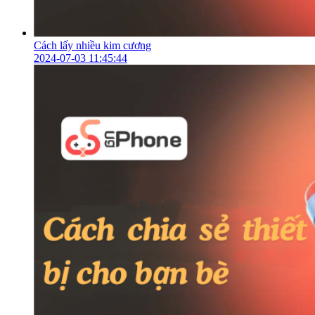
Cách lấy nhiều kim cương
2024-07-03 11:45:44