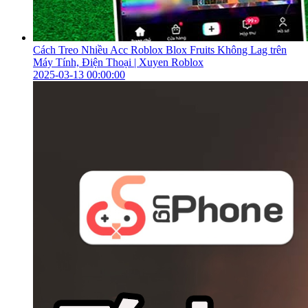
Cách Treo Nhiều Acc Roblox Blox Fruits Không Lag trên
Máy Tính, Điện Thoại | Xuyen Roblox
2025-03-13 00:00:00