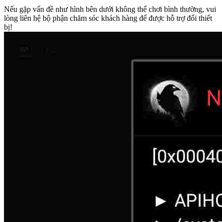
Nếu gặp vấn đề như hình bên dưới không thể chơi bình thường, vui
lòng liên hệ bộ phận chăm sóc khách hàng để được hỗ trợ đổi thiết
bị!