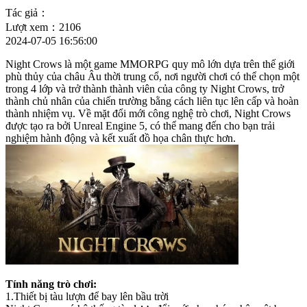
Tác giả：
Lượt xem：2106
2024-07-05 16:56:00
Night Crows là một game MMORPG quy mô lớn dựa trên thế giới
phù thủy của châu Âu thời trung cổ, nơi người chơi có thể chọn một
trong 4 lớp và trở thành thành viên của công ty Night Crows, trở
thành chủ nhân của chiến trường bằng cách liên tục lên cấp và hoàn
thành nhiệm vụ. Về mặt đổi mới công nghệ trò chơi, Night Crows
được tạo ra bởi Unreal Engine 5, có thể mang đến cho bạn trải
nghiệm hành động và kết xuất đồ họa chân thực hơn.
Tính năng trò chơi:
1.Thiết bị tàu lượn để bay lên bầu trời