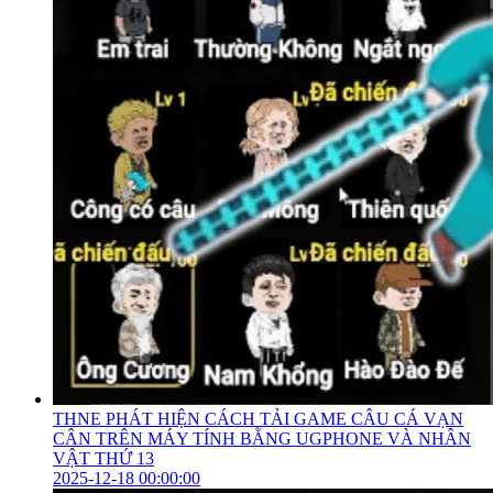
THNE PHÁT HIỆN CÁCH TẢI GAME CÂU CÁ VẠN
CÂN TRÊN MÁY TÍNH BẰNG UGPHONE VÀ NHÂN
VẬT THỨ 13
2025-12-18 00:00:00