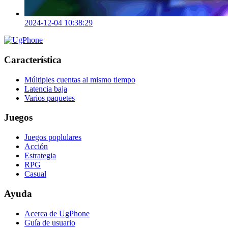
2024-12-04 10:38:29
Característica
Múltiples cuentas al mismo tiempo
Latencia baja
Varios paquetes
Juegos
Juegos poplulares
Acción
Estrategia
RPG
Casual
Ayuda
Acerca de UgPhone
Guía de usuario