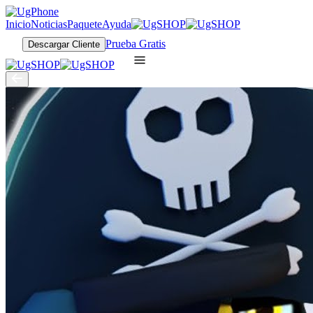
Inicio
Noticias
Paquete
Ayuda
Prueba Gratis
Descargar Cliente